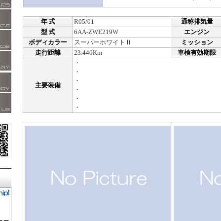
年 式
R05/01
通称排気量
型 式
6AA-ZWE219W
エンジン
ボディカラー
スーパーホワイトⅡ
ミッション
走行距離
23.440Km
車検有効期限
・
・
・
主要装備
・
・
・