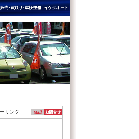
売･買取り･車検整備 - イケダオート -
ーリング